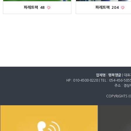
파레트랙
48
파레트랙
204
업체명 : 행복앵글
| 대표
HP :
010-4508-8228
| TEL :
054-456-585
주소 : 경
COPYRIGHTS (