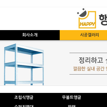
회사소개
시공갤러리
조립식앵글
무볼트앵글