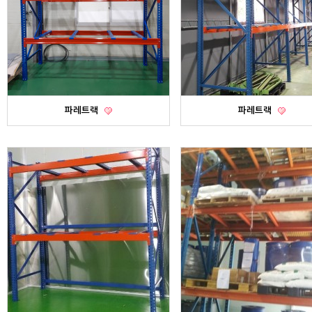
파레트랙
파레트랙