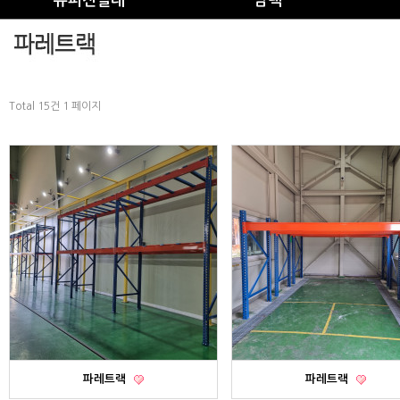
슈퍼진열대
암랙
Total 15건
1 페이지
파레트랙
파레트랙