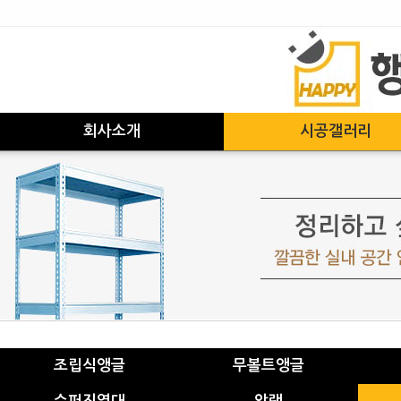
회사소개
시공갤러리
조립식앵글
무볼트앵글