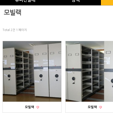
슈퍼진열대
암랙
Total 2건
1 페이지
모빌랙
모빌랙